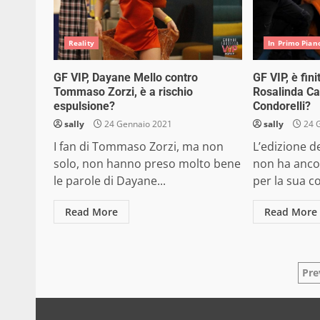
Reality
In Primo Pian
GF VIP, Dayane Mello contro
GF VIP, è fini
Tommaso Zorzi, è a rischio
Rosalinda Ca
espulsione?
Condorelli?
sally
24 Gennaio 2021
sally
24 
I fan di Tommaso Zorzi, ma non
L’edizione d
solo, non hanno preso molto bene
non ha ancor
le parole di Dayane...
per la sua co
Read More
Read More
Pa
Pre
de