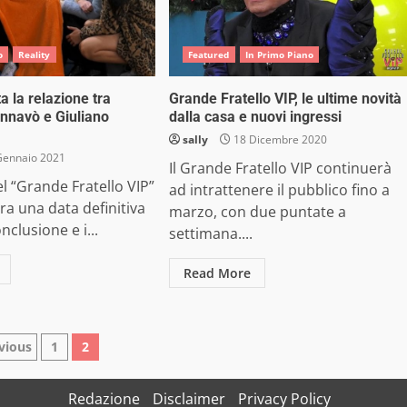
o
Reality
Featured
In Primo Piano
ta la relazione tra
Grande Fratello VIP, le ultime novità
nnavò e Giuliano
dalla casa e nuovi ingressi
sally
18 Dicembre 2020
Gennaio 2021
Il Grande Fratello VIP continuerà
el “Grande Fratello VIP”
ad intrattenere il pubblico fino a
a una data definitiva
marzo, con due puntate a
nclusione e i...
settimana....
Read More
ginazione
vious
1
2
gli
Redazione
Disclaimer
Privacy Policy