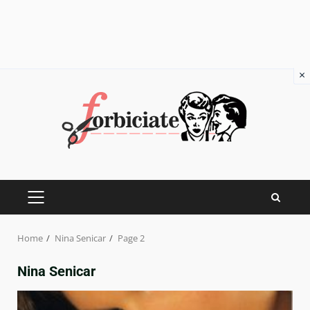
×
Skip
to
content
PRIMARY
MENU
Home
Nina Senicar
Page 2
Nina Senicar