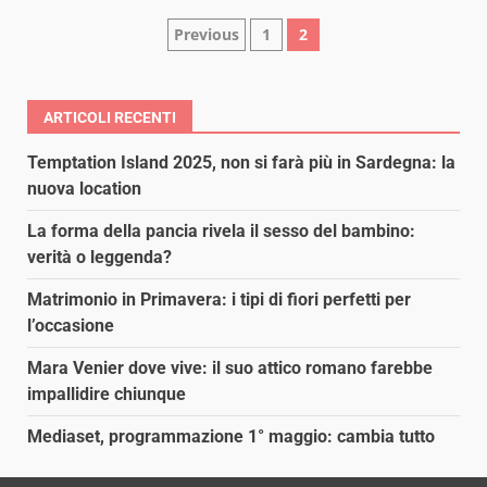
Paginazione
Previous
1
2
degli
articoli
ARTICOLI RECENTI
Temptation Island 2025, non si farà più in Sardegna: la
nuova location
La forma della pancia rivela il sesso del bambino:
verità o leggenda?
Matrimonio in Primavera: i tipi di fiori perfetti per
l’occasione
Mara Venier dove vive: il suo attico romano farebbe
impallidire chiunque
Mediaset, programmazione 1° maggio: cambia tutto