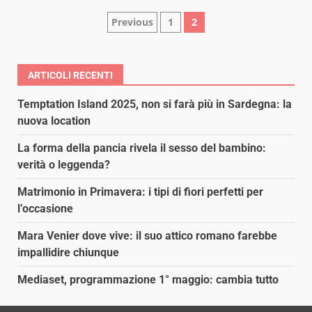
Paginazione
Previous
1
2
degli
articoli
ARTICOLI RECENTI
Temptation Island 2025, non si farà più in Sardegna: la
nuova location
La forma della pancia rivela il sesso del bambino:
verità o leggenda?
Matrimonio in Primavera: i tipi di fiori perfetti per
l’occasione
Mara Venier dove vive: il suo attico romano farebbe
impallidire chiunque
Mediaset, programmazione 1° maggio: cambia tutto